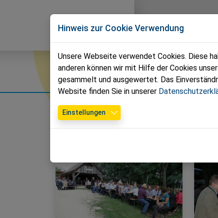
Direkt zur Hauptnavigation springen
Direkt zum Inhalt springen
Volkspartei
News
T
Hinweis zur Cookie Verwendung
Bezirk Mistelbach
Unsere Webseite verwendet Cookies. Diese habe
anderen können wir mit Hilfe der Cookies unse
Fotos
gesammelt und ausgewertet. Das Einverständnis
Website finden Sie in unserer
Datenschutzerkl
Einstellungen
Jahr auswählen