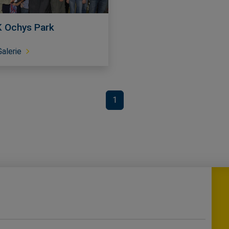
 Ochys Park
Galerie
1